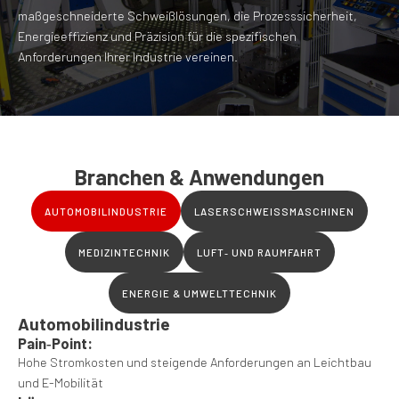
maßgeschneiderte Schweißlösungen, die Prozesssicherheit,
Energieeffizienz und Präzision für die spezifischen
Anforderungen Ihrer Industrie vereinen.
Branchen & Anwendungen
AUTOMOBILINDUSTRIE
LASERSCHWEISSMASCHINEN
MEDIZINTECHNIK
LUFT‑ UND RAUMFAHRT
ENERGIE & UMWELTTECHNIK
Automobilindustrie
Pain‑Point:
Hohe Stromkosten und steigende Anforderungen an Leichtbau
und E-Mobilität